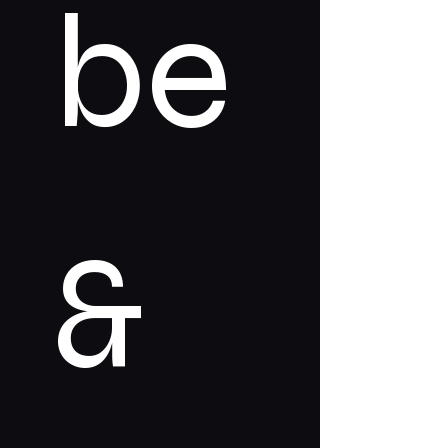
be 
& 