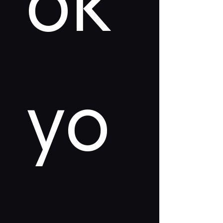
ok 
yo